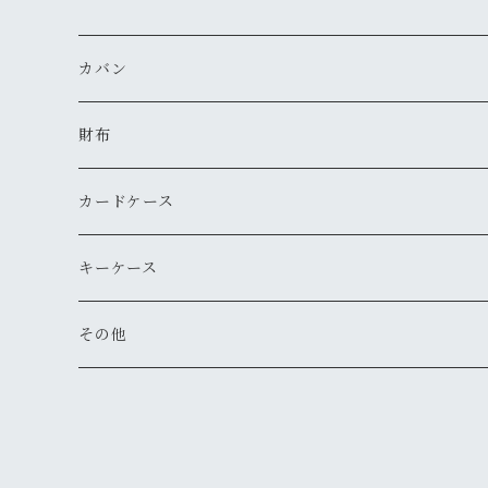
カバン
サコッシュ
財布
お財布ポーチ
コインケース
カードケース
トートバッグ
ミニ財布
名刺入れ
キーケース
ショルダーバッグ
長財布
その他
折りたたみ財布
キーホルダー