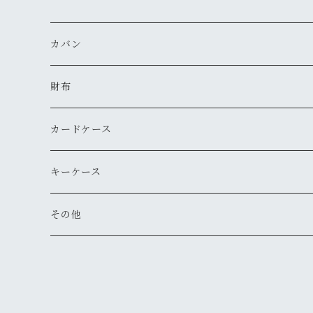
カバン
サコッシュ
財布
お財布ポーチ
コインケース
カードケース
トートバッグ
ミニ財布
名刺入れ
キーケース
ショルダーバッグ
長財布
その他
折りたたみ財布
キーホルダー