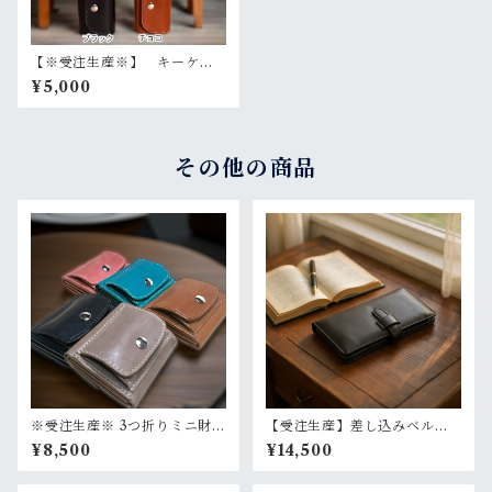
【※受注生産※】 キーケー
ス たつのレザー 本革 国
¥5,000
産レザー 選べるカラー
その他の商品
※受注生産※ 3つ折りミニ財
【受注生産】差し込みベルト
布 小さい財布 たつのレザ
長財布 たつのレザー ロン
¥8,500
¥14,500
ー 選べるカラー 選べるス
グウォレット スリムな長財
テッチカラー
布 本革 選べるカラー イ
ニシャル 名入れ