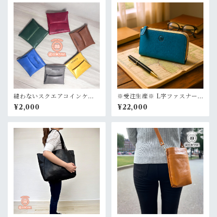
縫わないスクエアコインケー
※受注生産※ L字ファスナー
ス たつのレザー 国産レザ
ロングウォレット
¥2,000
¥22,000
ー 選べるカラー 本革