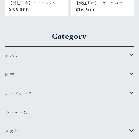
【受注生産】トートバッグ
【受注生産】レザーサコッシ
本革 たつのレザー
ュ【マチあり】 たつのレザ
¥35,000
¥16,500
ー 本革 選べるカラー 斜
め掛け ショルダーバッグ
Category
カバン
サコッシュ
財布
お財布ポーチ
コインケース
カードケース
トートバッグ
ミニ財布
名刺入れ
キーケース
ショルダーバッグ
長財布
その他