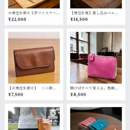
※受注生産※ L字ファスナー
【受注生産】差し込みベルト
ロングウォレット
長財布 たつのレザー ロン
¥22,000
¥14,500
グウォレット スリムな長財
布 本革 選べるカラー イ
ニシャル 名入れ
【※受注生産※】 ミニ財
開けばすべて見える。感動の
布 お札を折らずに収納 た
ワンアクション財布 L字ファ
¥7,500
¥8,500
つのレザー 本革 コンパク
スナーハーフウォレット
ト財布 選べるカラー