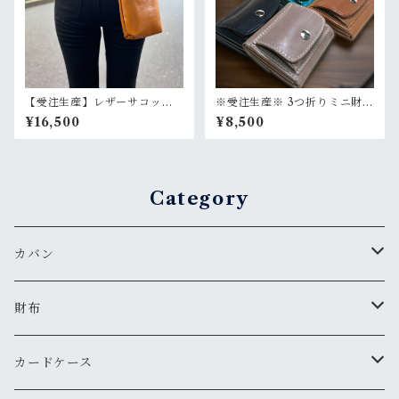
【受注生産】レザーサコッシ
※受注生産※ 3つ折りミニ財
ュ【マチあり】 たつのレザ
布 小さい財布 たつのレザ
¥16,500
¥8,500
ー 本革 選べるカラー 斜
ー 選べるカラー 選べるス
め掛け ショルダーバッグ
テッチカラー
Category
カバン
サコッシュ
財布
お財布ポーチ
コインケース
カードケース