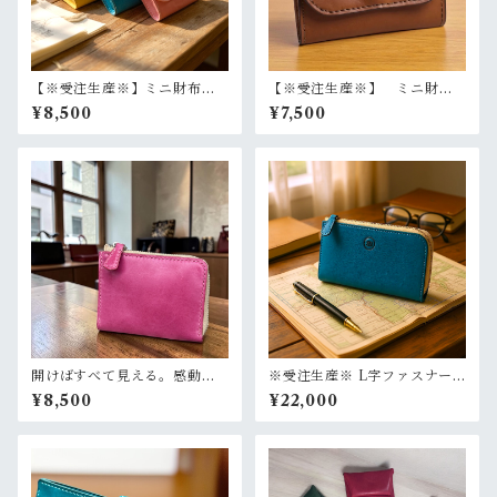
【※受注生産※】ミニ財布
【※受注生産※】 ミニ財
本革 小さい財布 ギフト
布 お札を折らずに収納 た
¥8,500
¥7,500
旅行用 選べるカラー
つのレザー 本革 コンパク
ト財布 選べるカラー
開けばすべて見える。感動の
※受注生産※ L字ファスナー
ワンアクション財布 L字ファ
ロングウォレット
¥8,500
¥22,000
スナーハーフウォレット