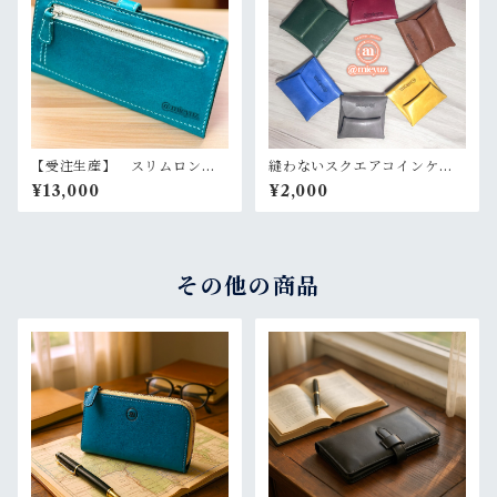
【受注生産】 スリムロング
縫わないスクエアコインケー
ウォレット 長財布 たつの
ス たつのレザー 国産レザ
¥13,000
¥2,000
レザー
ー 選べるカラー 本革
その他の商品