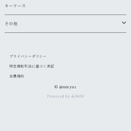
トートバッグ
ミニ財布
名刺入れ
キーケース
ショルダーバッグ
長財布
その他
折りたたみ財布
キーホルダー
プライバシーポリシー
特定商取引法に基づく表記
会員規約
© @mieyuz
Powered by