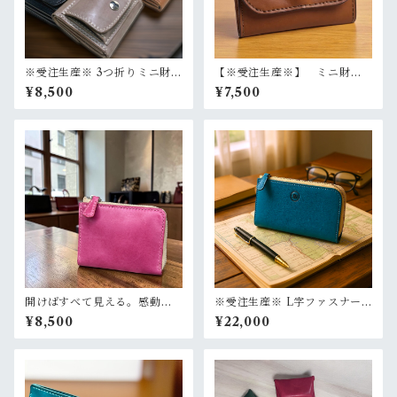
※受注生産※ 3つ折りミニ財
【※受注生産※】 ミニ財
布 小さい財布 たつのレザ
布 お札を折らずに収納 た
¥8,500
¥7,500
ー 選べるカラー 選べるス
つのレザー 本革 コンパク
テッチカラー
ト財布 選べるカラー
開けばすべて見える。感動の
※受注生産※ L字ファスナー
ワンアクション財布 L字ファ
ロングウォレット
¥8,500
¥22,000
スナーハーフウォレット