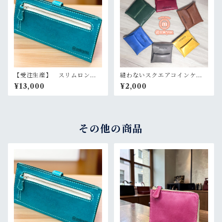
【受注生産】 スリムロング
縫わないスクエアコインケー
ウォレット 長財布 たつの
ス たつのレザー 国産レザ
¥13,000
¥2,000
レザー
ー 選べるカラー 本革
その他の商品