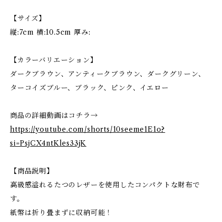
【サイズ】
縦:7cm 横:10.5cm 厚み:
【カラーバリエーション】
ダークブラウン、アンティークブラウン、ダークグリーン、
ターコイズブルー、ブラック、ピンク、イエロー
商品の詳細動画はコチラ→
https://youtube.com/shorts/10seeme1E1o?
si=PsjCX4ntKles33jK
【商品説明】
高級感溢れるたつのレザーを使用したコンパクトな財布で
す。
紙幣は折り畳まずに収納可能！