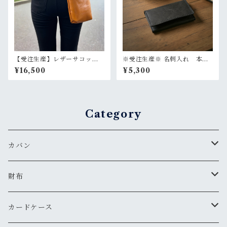
【受注生産】レザーサコッシ
※受注生産※ 名刺入れ 本
ュ【マチあり】 たつのレザ
革 たつのレザー ギフト
¥16,500
¥5,300
ー 本革 選べるカラー 斜
め掛け ショルダーバッグ
Category
カバン
サコッシュ
財布
お財布ポーチ
コインケース
カードケース