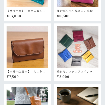
【受注生産】 スリムロング
開けばすべて見える。感動の
ウォレット 長財布 たつの
ワンアクション財布 L字ファ
¥13,000
¥8,500
レザー
スナーハーフウォレット
【※受注生産※】 ミニ財
縫わないスクエアコインケー
布 お札を折らずに収納 た
ス たつのレザー 国産レザ
¥7,500
¥2,000
つのレザー 本革 コンパク
ー 選べるカラー 本革
ト財布 選べるカラー