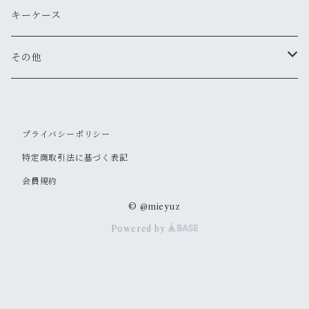
トートバッグ
ミニ財布
名刺入れ
キーケース
ショルダーバッグ
長財布
その他
折りたたみ財布
キーホルダー
プライバシーポリシー
特定商取引法に基づく表記
会員規約
© @mieyuz
Powered by